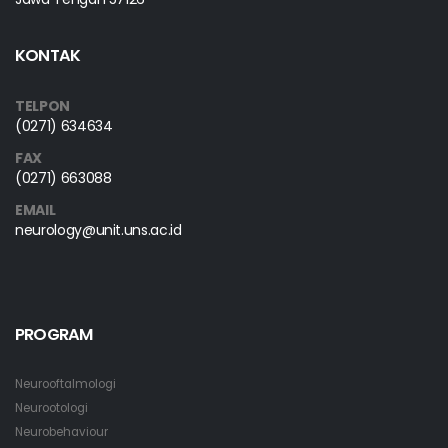
KONTAK
TELPON
(0271) 634634
FAX
(0271) 663088
EMAIL
neurology@unit.uns.ac.id
PROGRAM
Neurooftalmologi
Neurootologi
Neurobehaviour