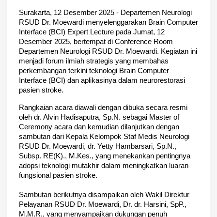
Surakarta, 12 Desember 2025 - Departemen Neurologi 
RSUD Dr. Moewardi menyelenggarakan 
Brain Computer 
Interface (BCI) Expert Lecture
 pada 
Jumat, 12 
Desember 2025
, bertempat di 
Conference Room 
Departemen Neurologi RSUD Dr. Moewardi
. Kegiatan ini 
menjadi forum ilmiah strategis yang membahas 
perkembangan terkini teknologi 
Brain Computer 
Interface (BCI)
 dan aplikasinya dalam 
neurorestorasi 
pasien stroke
.
Rangkaian acara diawali dengan dibuka secara resmi 
oleh
 dr. Alvin Hadisaputra, Sp.N. 
sebagai Master of 
Ceremony acara dan kemudian dilanjutkan dengan 
sambutan dari 
Kepala Kelompok Staf Medis Neurologi 
RSUD Dr. Moewardi
, 
dr. Yetty Hambarsari, Sp.N., 
Subsp. RE(K)., M.Kes.
, yang menekankan pentingnya 
adopsi teknologi mutakhir dalam meningkatkan luaran 
fungsional pasien stroke.
Sambutan berikutnya disampaikan oleh 
Wakil Direktur 
Pelayanan RSUD Dr. Moewardi
, 
Dr. dr. Harsini, SpP., 
M.M.R.
, yang menyampaikan dukungan penuh 