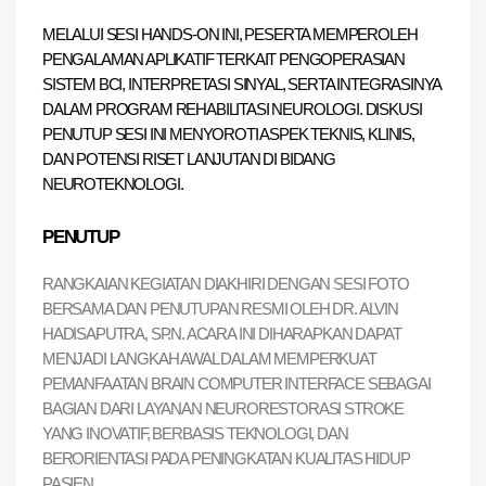
MELALUI SESI HANDS-ON INI, PESERTA MEMPEROLEH 
PENGALAMAN APLIKATIF TERKAIT PENGOPERASIAN 
SISTEM BCI, INTERPRETASI SINYAL, SERTA INTEGRASINYA 
DALAM PROGRAM REHABILITASI NEUROLOGI. DISKUSI 
PENUTUP SESI INI MENYOROTI ASPEK TEKNIS, KLINIS, 
DAN POTENSI RISET LANJUTAN DI BIDANG 
NEUROTEKNOLOGI.
PENUTUP
RANGKAIAN KEGIATAN DIAKHIRI DENGAN SESI FOTO 
BERSAMA DAN PENUTUPAN RESMI OLEH 
DR. ALVIN 
HADISAPUTRA, SP.N.
 ACARA INI DIHARAPKAN DAPAT 
MENJADI LANGKAH AWAL DALAM MEMPERKUAT 
PEMANFAATAN 
BRAIN COMPUTER INTERFACE
 SEBAGAI 
BAGIAN DARI LAYANAN NEURORESTORASI STROKE 
YANG INOVATIF, BERBASIS TEKNOLOGI, DAN 
BERORIENTASI PADA PENINGKATAN KUALITAS HIDUP 
PASIEN.