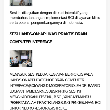
Sesi ini dilanjutkan dengan diskusi interaktif yang 
membahas tantangan implementasi BCI di layanan klinis 
serta potensi pengembangannya di Indonesia.
SESI HANDS-ON: APLIKASI PRAKTIS BRAIN 
COMPUTER INTERFACE
MEMASUKI SESI KEDUA, KEGIATAN BERFOKUS PADA 
HANDS-ON APPLICATION OF BRAIN COMPUTER 
INTERFACE (BCI)
 YANG DIMODERATORI OLEH 
DR. BAARID 
LUQMAN HAMIDI, SP.N., SUBSP. NKI(K).
 SESI INI 
MENGHADIRKAN 
LI TSZ KIU, B.SC.
, YANG MEMANDU 
PESERTA DALAM PRAKTIK LANGSUNG PENGGUNAAN BCI 
UNTUK NEURORESTORASI STROKE.