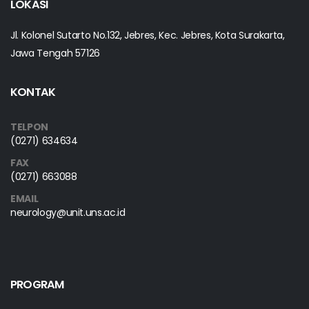
LOKASI
Jl. Kolonel Sutarto No.132, Jebres, Kec. Jebres, Kota Surakarta,
Jawa Tengah 57126
KONTAK
TELPON
(0271) 634634
FAX
(0271) 663088
EMAIL
neurology@unit.uns.ac.id
PROGRAM